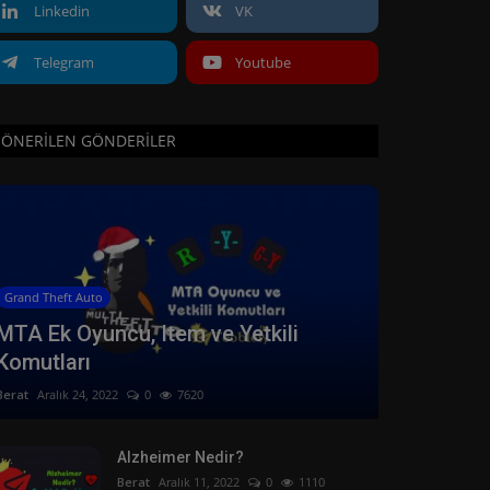
Linkedin
VK
Telegram
Youtube
ÖNERILEN GÖNDERILER
Grand Theft Auto
MTA Ek Oyuncu, Item ve Yetkili
Komutları
Berat
Aralık 24, 2022
0
7620
Alzheimer Nedir?
Berat
Aralık 11, 2022
0
1110