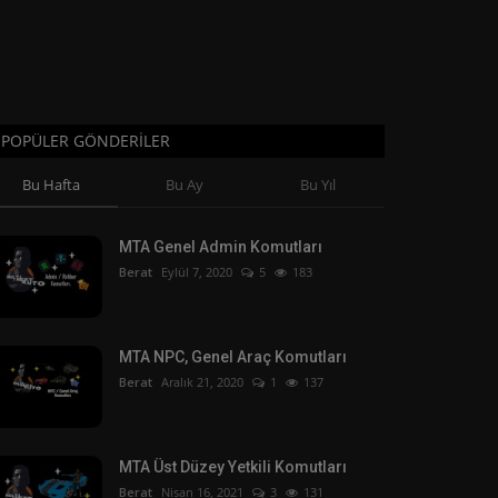
POPÜLER GÖNDERILER
Bu Hafta
Bu Ay
Bu Yıl
MTA Genel Admin Komutları
Berat
Eylül 7, 2020
5
183
MTA NPC, Genel Araç Komutları
Berat
Aralık 21, 2020
1
137
MTA Üst Düzey Yetkili Komutları
Berat
Nisan 16, 2021
3
131