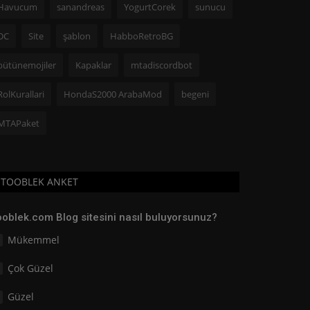
Havucum
sanandreas
YogurtCorek
sunucu
DC
Site
şablon
HabboRetroBG
bütünemojiler
Kapaklar
mtadiscordbot
RolKurallari
HondaS2000 ArabaMod
begeni
MTAPaket
TOOBLEK ANKET
ooblek.com Blog sitesini nasıl buluyorsunuz?
Mükemmel
Çok Güzel
Güzel