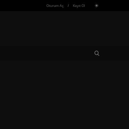
Oturum Aç
/
Kayıt Ol