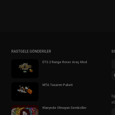
RASTGELE GÖNDERILER
S
ETS 2 Range Rover Araç Mod
MTA Tasarım Paketi
İl
a
Klavyede Olmayan Semboller