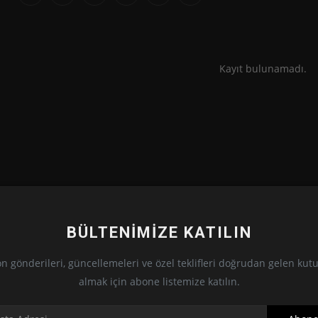
Kayıt bulunamadı.
BÜLTENIMIZE KATILIN
n gönderileri, güncellemeleri ve özel teklifleri doğrudan gelen ku
almak için abone listemize katılın.