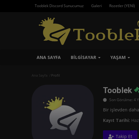
Tooblek Discord Sunucumuz
Galeri
Rozetler (YENİ)
ANA SAYFA
BILGISAYAR
YAŞAM
Ana Sayfa
Profil
Tooblek
Son Görülme: 4 Y
Bir işlevden daha
Kayıt Tarihi:
Hazi
Takip Et