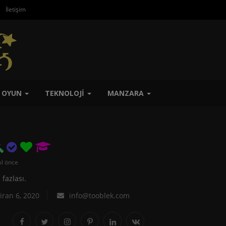
İletişim
OYUN
TEKNOLOJI
MANZARA
ıl önce
 fazlası.
ran 6, 2020
info@tooblek.com