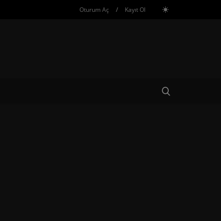
Oturum Aç
/
Kayıt Ol